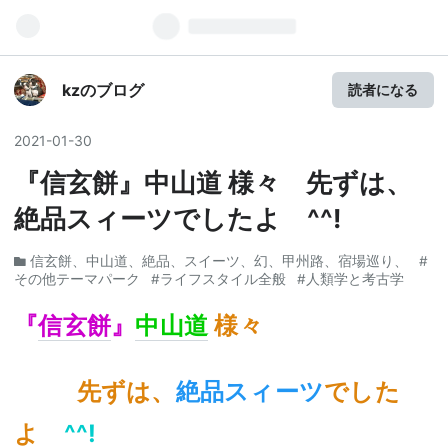
kzのブログ
読者になる
2021
-
01
-
30
『信玄餅』中山道 様々 先ずは、
絶品スィーツでしたよ ^^!
信玄餅、中山道、絶品、スイーツ、幻、甲州路、宿場巡り、
#
その他テーマパーク
#ライフスタイル全般
#人類学と考古学
『
信玄餅
』
中山道
様々
先ずは、
絶品スィーツ
でした
よ
^^!