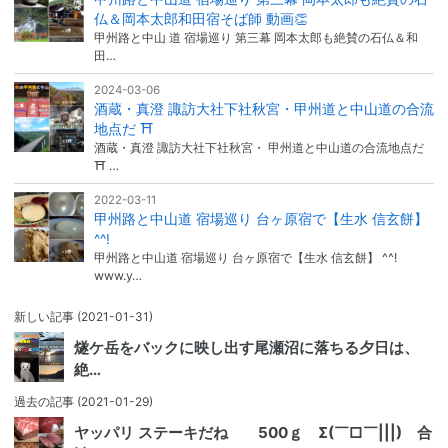
仏＆岡本太郎和田宿そば師 動画👏
甲州路と中山 道 宿場巡り 第三幕 岡本太郎も絶賛の石仏＆和
田…
2024-03-06
酒蔵・真澄 諏訪大社下社秋宮・甲州道と中山道の合流
地点だ ⛩
酒蔵・真澄 諏訪大社下社秋宮・ 甲州道と中山道の合流地点だ
⛩ …
2022-03-11
甲州路と中山道 宿場巡り 台ヶ原宿で【生水 信玄餅】
^^!
甲州路と中山道 宿場巡り 台ヶ原宿で【生水 信玄餅】 ^^!
www.y…
新しい記事
(2021-01-31)
燧ケ岳をバックに映し出す尾瀬沼に落ちる夕日は、
絶…
過去の記事
(2021-01-29)
ヤッパリ ステーキだね 500ｇ Σ(￣□￣|||) 合