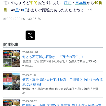
道）のちょうど
中間
あたりにあり、
江戸
・
日本橋
から
40番
目
、43
里
10
町
あまりの距離にあったんだよねぇ ^^!
ek0901
2021-01-30 06:30
関連記事
2026-02-26
何とも不可解な石像が、「万治の石仏」❕
信濃国一之宮 諏訪大社下社春宮と川を挟んで鎮座している
www.y…
2025-11-12
酒蔵・真澄 諏訪大社下社秋宮・甲州道と中山道の合流
地点だ 動画⛩
甲州路 台ヶ原宿の金精軒 信玄餅や和菓子の美味 酒蔵「七賢」
の…
2025-10-23
甲州路と中山道 宿場巡り 第三幕 岡本太郎も絶賛の石