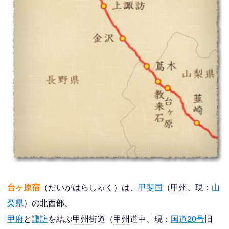
台ヶ原宿
（だいがはらしゅく）は、
甲斐国
（
甲州
、現：
山
梨県
）の北西部、
甲府
と
諏訪
を結ぶ
甲州街道
（
甲州
道中、現：
国道20号
旧