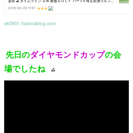
ek0901.hatenablog.com
先日の
ダイヤモンド
カップ
の会
場でしたね
⛳