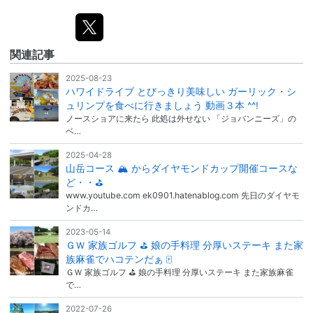
関連記事
2025-08-23
ハワイドライブ とびっきり美味しい ガーリック・シ
ュリンプを食べに行きましょう 動画３本 ^^!
ノースショアに来たら 此処は外せない 「ジョバンニーズ」の
ベ…
2025-04-28
山岳コース 🏔 からダイヤモンドカップ開催コースな
ど・・⛳
www.youtube.com ek0901.hatenablog.com 先日のダイヤモ
ンドカ…
2023-05-14
ＧＷ 家族ゴルフ ⛳ 娘の手料理 分厚いステーキ また家
族麻雀でハコテンだぁ 🀄
ＧＷ 家族ゴルフ ⛳ 娘の手料理 分厚いステーキ また家族麻雀
で…
2022-07-26