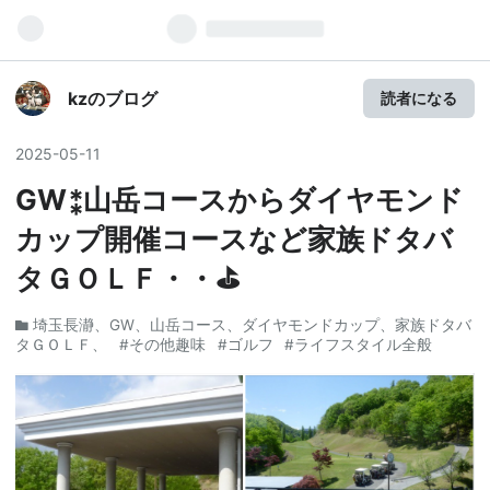
kzのブログ
読者になる
2025
-
05
-
11
GW⁑山岳コースからダイヤモンド
カップ開催コースなど家族ドタバ
タＧＯＬＦ・・⛳
埼玉長瀞、GW、山岳コース、ダイヤモンドカップ、家族ドタバ
タＧＯＬＦ、
#その他趣味
#ゴルフ
#ライフスタイル全般